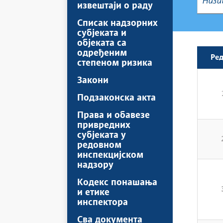
извештаји о раду
Списак надзорних
субјеката и
објеката са
одређеним
Ред
степеном ризика
Закони
Подзаконска акта
Права и обавезе
привредних
субјеката у
редовном
инспекцијском
надзору
Kодекс понашања
и етике
инспектора
Сва документа