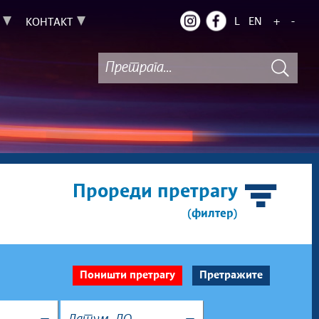
L
EN
+
-
КОНТАКТ
Прореди претрагу
(филтер)