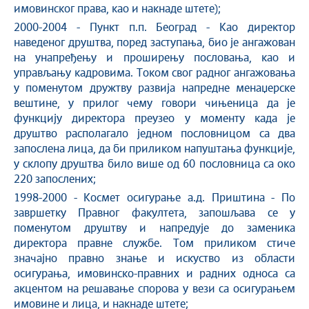
имовинског права, као и накнаде штете);
2000-2004 - Пункт п.п. Београд - Као директор
наведеног друштва, поред заступања, био је ангажован
на унапређењу и проширењу пословања, као и
управљању кадровима. Током свог радног ангажовања
у поменутом дружтву развија напредне менаџерске
вештине, у прилог чему говори чињеница да је
функцију директора преузео у моменту када је
друштво располагало једном пословницом са два
запослена лица, да би приликом напуштања функције,
у склопу друштва било више од 60 пословница са око
220 запослених;
1998-2000 - Космет осигурање а.д. Приштина - По
завршетку Правног факултета, запошљава се у
поменутом друштву и напредује до заменика
директора правне службе. Том приликом стиче
значајно правно знање и искуство из области
осигурања, имовинско-правних и радних односа са
акцентом на решавање спорова у вези са осигурањем
имовине и лица, и накнаде штете;