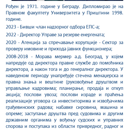
Рођен је 1971. године у Беграду. Дипломирао је на
Правном факултету Универзитета у Приштини 1998.
године.
2023 - Бивши члан надзорног одбора ЕПС-а;
2022 - Директор Управе за резерве енергената;
2020 - Агенција за спречавање корупције - Сектор за
проверу имовине и прихода јавних функционера;
2008-2018 - Морава мермер а.д. Београд, у којем
напредује од директора правне службе до помоћника
директора, а након тога и до генералног директора. У
наведеном периоду унапређује стечена менаџерска и
правна знања и вештине (руковођење друштвом и
управљање кадровима; планирање, продаја и откуп
акција; послови увоза; послови израде и праћења
реализације уговора са инвеститорима и извођачима
грађевинских радова; набавке сировина, машина и
опреме; заступање друштва пред судовима и другим
државним органима у вођењу судских и управних
спорова и поступака из области привредног, радног и