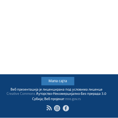
Мапа сајта
Веб презентација jе лиценциранa под условима лиценце
Creative Commons
Ауторство-Некомерцијално-Без прерада 3.0
Србија; Веб пројекат
mre.gov.rs