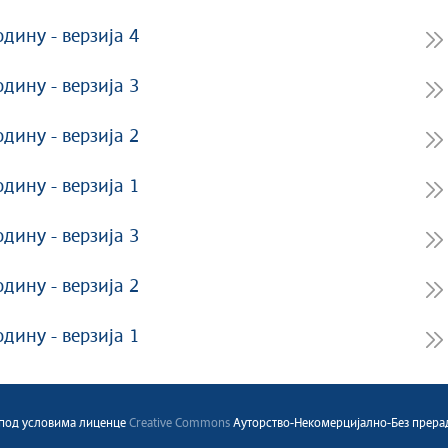
одину - верзија 4
одину - верзија 3
одину - верзија 2
одину - верзија 1
одину - верзија 3
одину - верзија 2
одину - верзија 1
a под условима лиценце
Creative Commons
Ауторство-Некомерцијално-Без прерада