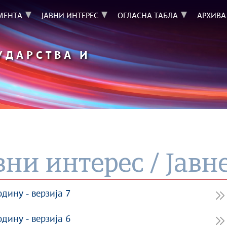
МЕНТА
ЈАВНИ ИНТЕРЕС
ОГЛАСНА ТАБЛА
АРХИВА
УДАРСТВА И
вни интерес / Јавн
одину - верзија 7
одину - верзија 6