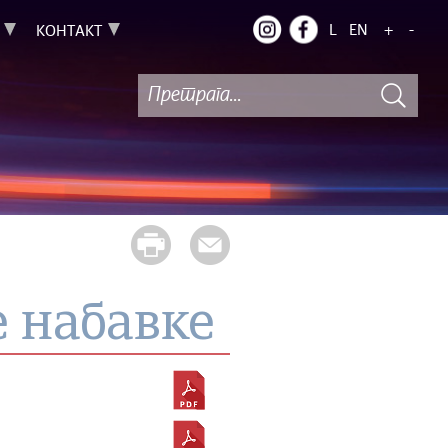
L
EN
+
-
КОНТАКТ
е набавке