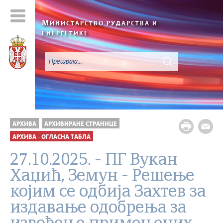
М
ИНИСТАРСТВО РУДАРСТВА И
ЕНЕРГЕТИКЕ
АРХИВА
АРХИВИРАНЕ СТРАНИЦЕ
АРХИВА - ОГЛАСНА ТАБЛА
27.10.2025. - ПГ Вукан
Хаџић, Земун - Решење
којим се одбија Захтев за
издавање одобрења за