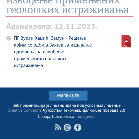
извођење примењених
геолошких истраживања
Архивирано: 12.11.2025.
ПГ Вукан Хаџић, Земун - Решење
којим се одбија Захтев за издавање
одобрења за извођење
примењених геолошких
истраживања
Мапа сајта
Веб презентација jе лиценциранa под условима лиценце
Creative Commons
Ауторство-Некомерцијално-Без прерада 3.0
Србија; Веб пројекат
mre.gov.rs