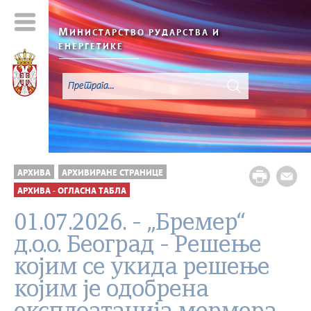
М
ИНИСТАРСТВО РУДАРСТВА И
ЕНЕРГЕТИКЕ
АРХИВА
АРХИВИРАНЕ СТРАНИЦЕ
АРХИВА - ОГЛАСНА ТАБЛА
01.07.2026. - „Бремер“
д.о.о. Београд - Решење
којим се укида решење
којим је одобрена