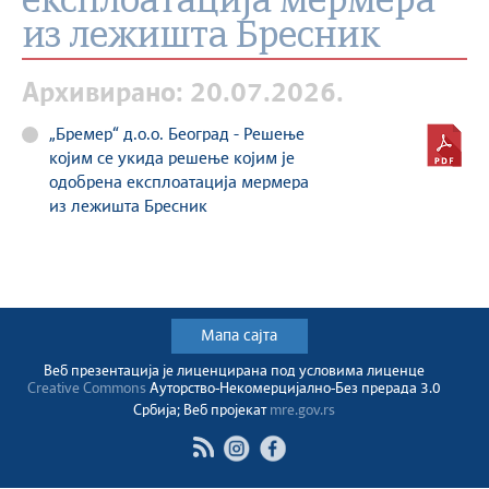
експлоатација мермера
из лежишта Бресник
Архивирано: 20.07.2026.
„Бремер“ д.о.о. Београд - Решење
којим се укида решење којим је
одобрена експлоатација мермера
из лежишта Бресник
Мапа сајта
Веб презентација jе лиценциранa под условима лиценце
Creative Commons
Ауторство-Некомерцијално-Без прерада 3.0
Србија; Веб пројекат
mre.gov.rs