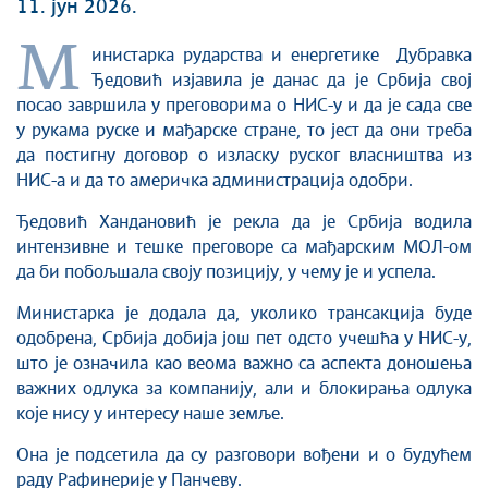
11. јун 2026.
М
инистарка рударства и енергетике Дубравка
Ђедовић изјавила је данас да је Србија свој
посао завршила у преговорима о НИС-у и да је сада све
у рукама руске и мађарске стране, то јест да они треба
да постигну договор о изласку руског власништва из
НИС-а и да то америчка администрација одобри.
Ђедовић Хандановић је рекла да је Србија водила
интензивне и тешке преговоре са мађарским МОЛ-ом
да би побољшала своју позицију, у чему је и успела.
Министарка је додала да, уколико трансакција буде
одобрена, Србија добија још пет одсто учешћа у НИС-у,
што је означила као веома важно са аспекта доношења
важних одлука за компанију, али и блокирања одлука
које нису у интересу наше земље.
Она је подсетила да су разговори вођени и о будућем
раду Рафинерије у Панчеву.