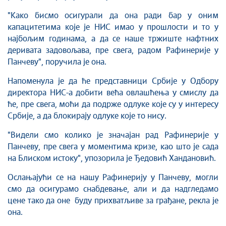
"Како бисмо осигурали да она ради бар у оним
капацитетима које је НИС имао у прошлости и то у
најбољим годинама, а да се наше тржиште нафтних
деривата задовољава, пре свега, радом Рафинерије у
Панчеву", поручила је она.
Напоменула је да ће представници Србије у Одбору
директора НИС-а добити већа овлашћења у смислу да
ће, пре свега, моћи да подрже одлуке које су у интересу
Србије, а да блокирају одлуке које то нису.
"Видели смо колико је значајан рад Рафинерије у
Панчеву, пре свега у моментима кризе, као што је сада
на Блиском истоку", упозорила је Ђедовић Хандановић.
Ослањајући се на нашу Рафинерију у Панчеву, могли
смо да осигурамо снабдевање, али и да надгледамо
цене тако да оне буду прихватљиве за грађане, рекла је
она.