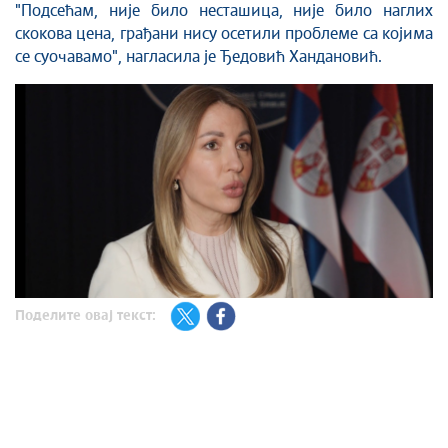
"Подсећам, није било несташица, није било наглих
скокова цена, грађани нису осетили проблеме са којима
се суочавамо", нагласила је Ђедовић Хандановић.
Поделите овај текст: