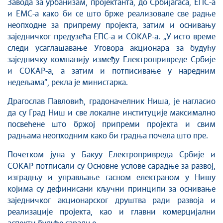
Завода за урбанизам, пројектанта, до Србијагаса, ЕПС-а
и ЕМС-а како би се што брже реализовале све радње
неопходне за припрему пројекта, затим и оснивању
заједничког предузећа ЕПС-а и СОКАР-а. „У исто време
следи усаглашавање Уговора акционара за будућу
заједничку компанију између Електропривреде Србије
и СОКАР-а, а затим и потписивање у наредним
недељама”, рекла је министарка.
Драгослав Павловић, градоначелник Ниша, је нагласио
да су Град Ниш и све локалне институције максимално
посвећене што бржој припреми пројекта и свим
радњама неопходним како би градња почела што пре.
Почетком јуна у Бакуу Електропривреда Србије и
СОКАР потписали су Основне услове сарадње за развој,
изградњу и управљање гасном електраном у Нишу
којима су дефинисани кључни принципи за оснивање
заједничког акционарског друштва ради развоја и
реализације пројекта, као и главни комерцијални