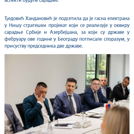
аспекти будуће сарадње.
Ђедовић Хандановић је подсетила да је гасна електрана
у Нишу стратешки пројекат који се реализује у оквиру
сарадње Србије и Азербејџана, за који су државе у
фебруару ове године у Београду потписале споразум, у
присуству председника две државе.