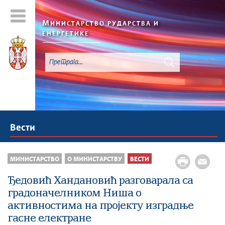
М
ИНИСТАРСТВО РУДАРСТВА И
ЕНЕРГЕТИКЕ
Вести
МИНИСТАРСТВО
О МИНИСТАРСТВУ
ВЕСТИ
Ђедовић Хандановић разговарала са
градоначелником Ниша о
активностима на пројекту изградње
гасне електране