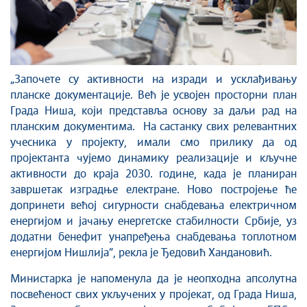
„Започете су активности на изради и усклађивању
планске документације. Већ је усвојен просторни план
Града Ниша, који представља основу за даљи рад на
планским документима. На састанку свих релевантних
учесника у пројекту, имали смо прилику да од
пројектанта чујемо динамику реализације и кључне
активности до краја 2030. године, када је планиран
завршетак изградње електране. Ново постројење ће
допринети већој сигурности снабдевања електричном
енергијом и јачању енергетске стабилности Србије, уз
додатни бенефит унапређења снабдевања топлотном
енергијом Нишлија”, рекла је Ђедовић Хандановић.
Министарка је напоменула да је неопходна апсолутна
посвећеност свих укључених у пројекат, од Града Ниша,