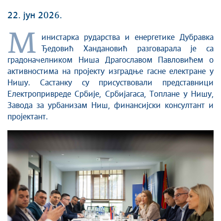
22. јун 2026.
М
инистарка рударства и енергетике Дубравка
Ђедовић Хандановић разговарала је са
градоначелником Ниша Драгославом Павловићем о
активностима на пројекту изградње гасне електране у
Нишу. Састанку су присуствовали представници
Електропривреде Србије, Србијагаса, Топлане у Нишу,
Завода за урбанизам Ниш, финансијски консултант и
пројектант.