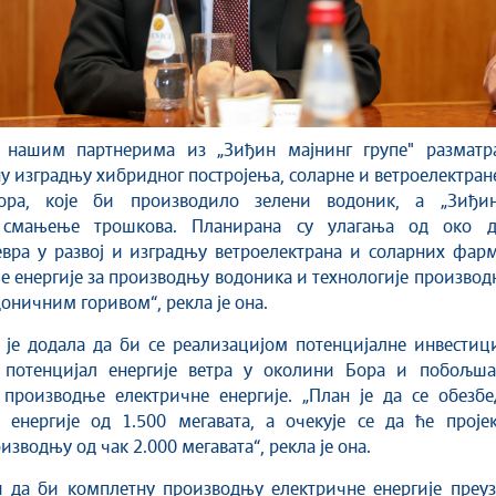
а нашим партнерима из „Зиђин мајнинг групе" разматра
у изградњу хибридног постројења, соларне и ветроелектран
ора, које би производило зелени водоник, а „Зиђин
 смањење трошкова. Планирана су улагања од око д
вра у развој и изградњу ветроелектрана и соларних фарм
 енергије за производњу водоника и технологије произво
доничним горивом“, рекла је она.
је додала да би се реализацијом потенцијалне инвестици
 потенцијал енергије ветра у околини Бора и побољша
 производње електричне енергије. „План је да се обезбе
 енергије од 1.500 мегавата, а очекује се да ће пројек
зводњу од чак 2.000 мегавата“, рекла је она.
и да би комплетну производњу електричне енергије преуз