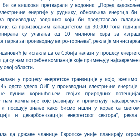
к би се вишкови претварали у водоник. „Поред задовоље
лектричне енергије у руднику, обновљива енергија би 
за производњу водоника који би представљао складиш
гије, са производним капацитетом од 30.000 тона годишњ
ланирана су улагања од 10 милиона евра за изград
ог парка за производњу ветро-торњева“, рекла је министарка
дановић је истакла да се Србија налази у процесу енергет
и да су нам потребне компаније које примењују најсавремен
у овој области.
налази у процесу енергетске транзиције у којој желимо 
 45 одсто удела ОИЕ у производњи електричне енергије 
ине пуним коришћењем својих природних потенцијал
 нам компаније које развијају и примењују најсавремени
е и поседују знање како бисмо ишли у корак са светом
цији и декарбонизацији енергетског сектора“, рекла 
.
ала да државе чланице Европске уније планирају огром