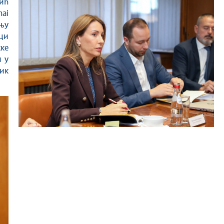
hai
дњу
ци
ке
и у
ик