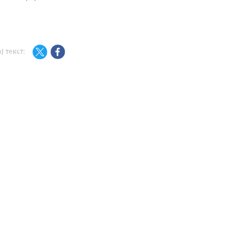
ј текст: