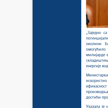
„Заједно с
потенцијалн
околини Б
омогућило
милијарде е
складиштење
енергије во
Министарка 
искористио
ефикасност
производња
достићи прои
Указала је 