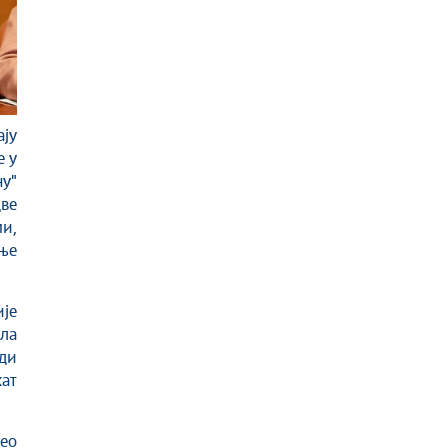
ју
е у
у"
ве
и,
дње
је
ла
ди
ат
ео