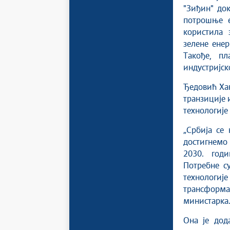
"Зиђин" до
потрошње е
користила 
зелене енер
Такође, п
индустријск
Ђедовић Хан
транзиције 
технологије 
„Србија се 
достигнемо
2030. год
Потребне су
технологиј
трансформа
министарка
Она је дод