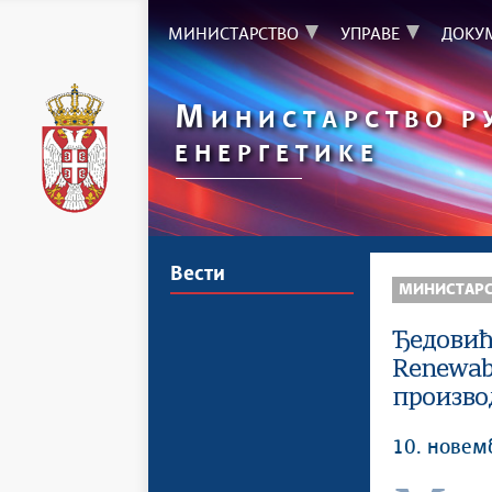
МИНИСТАРСТВО
УПРАВЕ
ДОКУ
М
ИНИСТАРСТВО Р
ЕНЕРГЕТИКЕ
Вести
МИНИСТАР
Ђедовић
Renewab
произво
10. новем