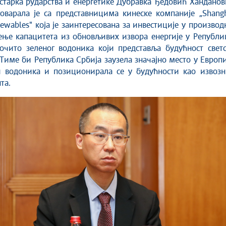
говарала је са представницима кинеске компаније „Shang
newables" која је заинтересована за инвестиције у произво
ење капацитета из обновљивих извора енергије у Републи
очито зеленог водоника који представља будућност светс
 Тиме би Република Србија заузела значајно место у Европ
 водоника и позиционирала се у будућности као извозн
та.