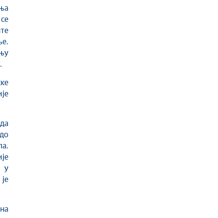
ња
се
те
е.
њу
.
ске
ије
да
до
а.
је
 у
је
на