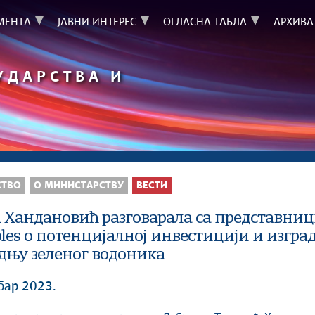
МЕНТА
ЈАВНИ ИНТЕРЕС
ОГЛАСНА ТАБЛА
АРХИВА
УДАРСТВА И
СТВО
О МИНИСТАРСТВУ
ВЕСТИ
 Хандановић разговарала са представниц
les о потенцијалној инвестицији и изгра
дњу зеленог водоника
бар 2023.