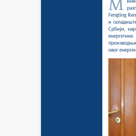
Министарка рударства и енергетике Дубравка Ђедовић Хандановић
раз
Fengling Re
и складишт
Србији, нар
енергетике.
производњи
овог енерген