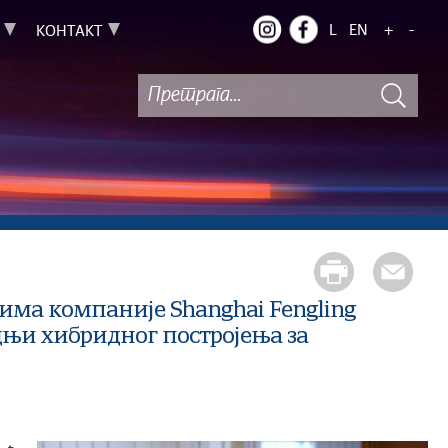
L
EN
+
-
КОНТАКТ
има компаније Shanghai Fengling
дњи хибридног постројења за