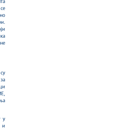
та
 се
но
и.
оји
ка
не
 су
 за
ци
Е,
ња
у у
 и