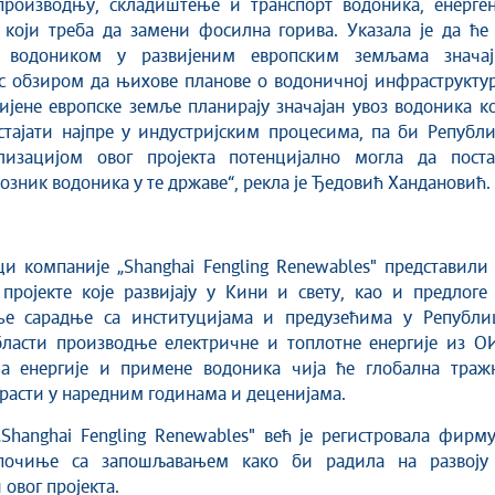
производњу, складиштење и транспорт водоника, енерген
 који треба да замени фосилна горива. Указала је да ће
 водоником у развијеним европским земљама значај
с обзиром да њихове планове о водоничној инфраструктур
ијене европске земље планирају значајан увоз водоника к
тајати најпре у индустријским процесима, па би Републи
лизацијом овог пројекта потенцијално могла да поста
возник водоника у те државе“, рекла је Ђедовић Хандановић.
и компаније „Shanghai Fengling Renewables" представили
пројекте које развијају у Кини и свету, као и предлоге
ње сарадње са институцијама и предузећима у Републи
бласти производње електричне и топлотне енергије из ОИ
а енергије и примене водоника чија ће глобална траж
расти у наредним годинама и деценијама.
Shanghai Fengling Renewables" већ је регистровала фирм
почиње са запошљавањем како би радила на развоју
 овог пројекта.