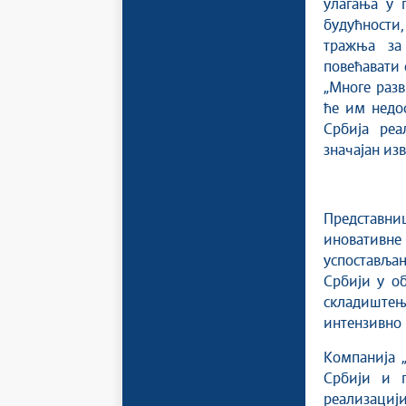
улагања у 
будућности,
тражња за
повећавати 
„Многе разв
ће им недос
Србија реа
значајан из
Представниц
иновативне 
успоставља
Србији у о
складиштењ
интензивно 
Компанија „
Србији и 
реализацији