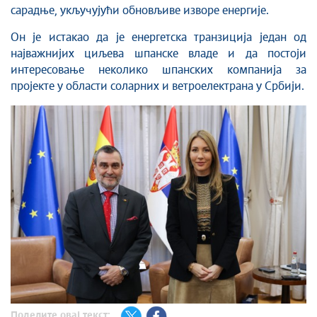
сарадње, укључујући обновљиве изворе енергије.
Он је истакао да је енергетска транзиција један од
најважнијих циљева шпанске владе и да постоји
интересовање неколико шпанских компанија за
пројекте у области соларних и ветроелектрана у Србији.
Поделите овај текст: