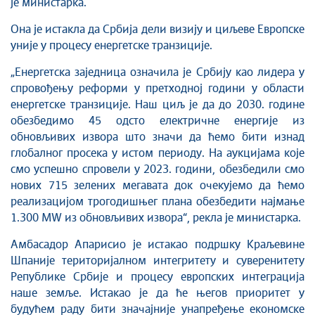
је министарка.
Она је истакла да Србија дели визију и циљеве Европске
уније у процесу енергетске транзиције.
„Енергетска заједница означила је Србију као лидера у
спровођењу реформи у претходној години у области
енергетске транзиције. Наш циљ је да до 2030. године
обезбедимо 45 одсто електричне енергије из
обновљивих извора што значи да ћемо бити изнад
глобалног просека у истом периоду. На аукцијама које
смо успешно спровели у 2023. години, обезбедили смо
нових 715 зелених мегавата док очекујемо да ћемо
реализацијом трогодишњег плана обезбедити најмање
1.300 МW из обновљивих извора“, рекла је министарка.
Амбасадор Апарисио је истакао подршку Краљевине
Шпаније територијалном интегритету и суверенитету
Републике Србије и процесу европских интеграција
наше земље. Истакао је да ће његов приоритет у
будућем раду бити значајније унапређење економске