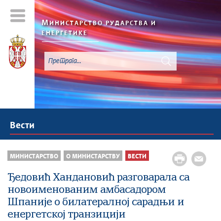
М
ИНИСТАРСТВО РУДАРСТВА И
ЕНЕРГЕТИКЕ
Вести
МИНИСТАРСТВО
О МИНИСТАРСТВУ
ВЕСТИ
Ђедовић Хандановић разговарала са
новоименованим амбасадором
Шпаније о билатералној сарадњи и
енергетској транзицији