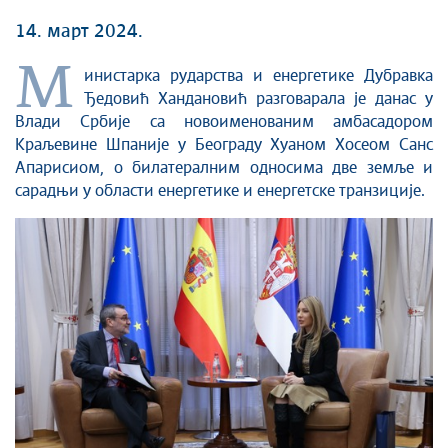
14. март 2024.
М
инистарка рударства и енергетике Дубравка
Ђедовић Хандановић разговарала је данас у
Влади Србије са новоименованим амбасадором
Краљевине Шпаније у Београду Хуаном Хосеом Санс
Апарисиом, о билатералним односима две земље и
сарадњи у области енергетике и енергетске транзиције.