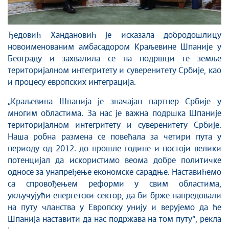
Ђедовић Хандановић је исказала добродошлицу
новоименованим амбасадором Краљевине Шпаније у
Београду и захвалила се на подршци те земље
територијалном интегритету и суверенитету Србије, као
и процесу европских интеграција.
„Краљевина Шпанија је значајан партнер Србије у
многим областима. За нас је важна подршка Шпаније
територијалном интегритету и суверенитету Србије.
Наша робна размена се повећала за четири пута у
периоду од 2012. до прошле године и постоји велики
потенцијал да искористимо веома добре политичке
односе за унапређење економске сарадње. Наставићемо
са спровођењем реформи у свим областима,
укључујући енергетски сектор, да би брже напредовали
на путу чланства у Европску унију и верујемо да ће
Шпанија наставити да нас подржава на том путу“, рекла