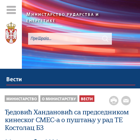
М
ИНИСТАРСТВО РУДАРСТВА И
ЕНЕРГЕТИКЕ
Вести
МИНИСТАРСТВО
О МИНИСТАРСТВУ
ВЕСТИ
Ђедовић Хандановић са председником
кинеског CMEC-а о пуштању у рад ТЕ
Костолац Б3