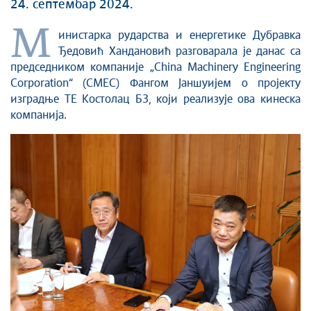
24. септембар 2024.
М
инистарка рударства и енергетике Дубравка
Ђедовић Хандановић разговарала је данас са
председником компаније „China Machinery Engineering
Corporation“ (CMEC) Фангом Јаншуијем о пројекту
изградње ТЕ Костолац Б3, који реализује ова кинеска
компанија.