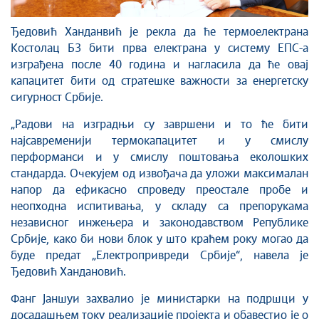
Ђедовић Ханданвић је рекла да ће термоелектрана
Костолац Б3 бити прва електрана у систему ЕПС-а
изграђена после 40 година и нагласила да ће овај
капацитет бити од стратешке важности за енергетску
сигурност Србије.
„Радови на изградњи су завршени и то ће бити
најсавременији термокапацитет и у смислу
перформанси и у смислу поштовања еколошких
стандарда. Очекујем од извођача да уложи максималан
напор да ефикасно спроведу преостале пробе и
неопходна испитивања, у складу са препорукама
независног инжењера и законодавством Републике
Србије, како би нови блок у што краћем року могао да
буде предат „Електропривреди Србије“, навела је
Ђедовић Хандановић.
Фанг Јаншуи захвалио је министарки на подршци у
досадашњем току реализације пројекта и обавестио је о