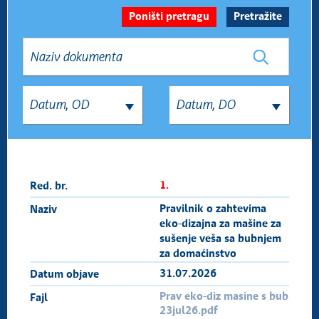
Uputstva/Procedure
Sva dokumenta
1.
Pravilnik o zahtevima
eko-dizajna za mašine za
sušenje veša sa bubnjem
za domaćinstvo
31.07.2026
Prav eko-diz masine s bub
23jul26.pdf