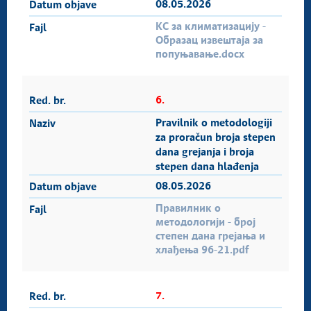
08.05.2026
КС за климатизацију -
Образац извештаја за
попуњавање.docx
6.
Pravilnik o metodologiji
za proračun broja stepen
dana grejanja i broja
stepen dana hlađenja
08.05.2026
Правилник о
методологији - број
степен дана грејања и
хлађења 96-21.pdf
7.