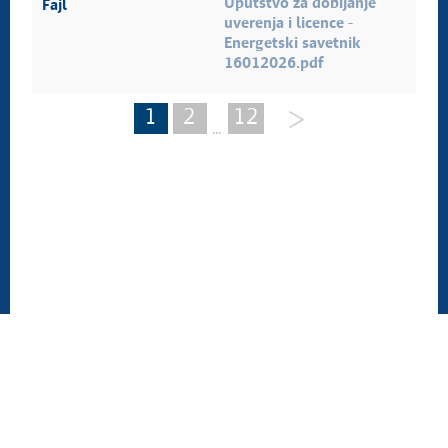
Uputstvo za dobijanje
uverenja i licence -
Еnergetski savetnik
16012026.pdf
1
2
12
...