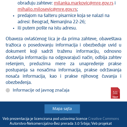
obrađuju zahteve:
milanka.markovic@mre.gov.rs
i
mihailo.milosevic@mre.gov.rs
;
predajom na šalteru pisarnice koja se nalazi na
adresi: Beograd, Nemanjina 22-26;
ili putem pošte na istu adresu.
Obaveza ovlašćenog lica je da prima zahteve, obaveštava
tražioca o posedovanju informacija i obezbeđuje uvid u
dokument koji sadrži traženu informaciju, odnosno
dostavlja informaciju na odgovarajući način, odbija zahtev
rešenjem, preduzima mere za unapređenje prakse
postupanja sa nosačima informacija, prakse održavanja
nosača informacija, kao i prakse njihovog čuvanja i
obezbeđenja.
Informacije od javnog značaja
Mapa sajta
Veb prezentacija je licencirana pod uslovima licence
Creative Commons
Autorstvo-Nekomercijalno-Bez prerada 3.0 Srbija; Veb projekat