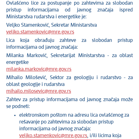
Ovlašćeno lice za postupanje po zahtevima za slobodan
pristup informacijama od javnog značaja ispred
Ministarstva rudarstva i energetike je:
Veljko Stamenković, Sekretar Ministarstva
veljko.stamenkovic@mre.gov.rs
Lica koja obrađuju zahteve za slobodan pristup
informacijama od javnog značaja:
Milanka Marković, Sekretarijat Ministarstva - za oblast
energetike
milanka.markovic@mre.gov.rs
Mihailo Milošević, Sektor za geologiju i rudarstvo - za
oblast geologije i rudarstva
mihailo.milosevic@mre.gov.rs
Zahtev za pristup informacijama od javnog značaja može
se podneti:
elektronskom poštom na adresu lica ovlašćenog za
rešavanje po zahtevima za slobodan pristup
informacijama od javnog značaja:
veljko.stamenkovic@mre.gov.rs
, i/ili licima koja