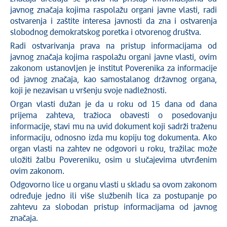
javnog značaja kojima raspolažu organi javne vlasti, radi
ostvarenja i zaštite interesa javnosti da zna i ostvarenja
slobodnog demokratskog poretka i otvorenog društva.
Radi ostvarivanja prava na pristup informacijama od
javnog značaja kojima raspolažu organi javne vlasti, ovim
zakonom ustanovljen je institut Poverenika za informacije
od javnog značaja, kao samostalanog državnog organa,
koji je nezavisan u vršenju svoje nadležnosti.
Organ vlasti dužan je da u roku od 15 dana od dana
prijema zahteva, tražioca obavesti o posedovanju
informacije, stavi mu na uvid dokument koji sadrži traženu
informaciju, odnosno izda mu kopiju tog dokumenta. Ako
organ vlasti na zahtev ne odgovori u roku, tražilac može
uložiti žalbu Povereniku, osim u slučajevima utvrđenim
ovim zakonom.
Odgovorno lice u organu vlasti u skladu sa ovom zakonom
određuje jedno ili više službenih lica za postupanje po
zahtevu za slobodan pristup informacijama od javnog
značaja.