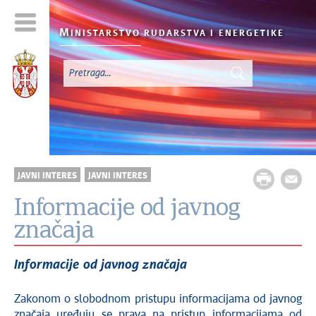
M
INISTARSTVO RUDARSTVA I
ENERGETIKE
JAVNI INTERES
JAVNI INTERES
Informacije od javnog
značaja
Informacije od javnog značaja
Zakonom o slobodnom pristupu informacijama od javnog
značaja uređuju se prava na pristup informacijama od