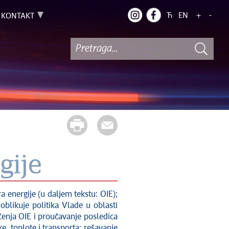
Ћ
EN
+
-
KONTAKT
gije
a energije (u daljem tekstu: OIE);
oblikuje politika Vlade u oblasti
šćenja OIE i proučavanje posledica
, toplote i transporta; rešavanje