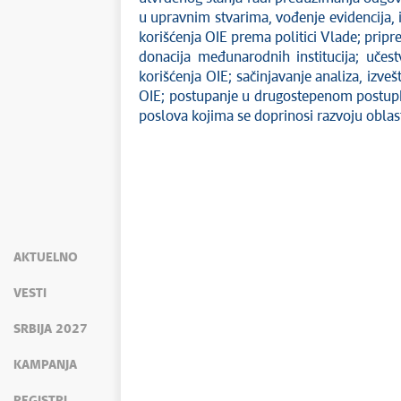
u upravnim stvarima, vođenje evidencija, 
korišćenja OIE prema politici Vlade; pripre
donacija međunarodnih institucija; učes
korišćenja OIE; sačinjavanje analiza, izveš
OIE; postupanje u drugostepenom postupku
poslova kojima se doprinosi razvoju oblast
AKTUELNO
VESTI
SRBIJA 2027
KAMPANJA