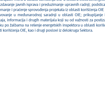
izdavanje javnih isprava i preduzimanje upravnih radnji; podstica
manje i praćenje sprovođenja projekata iz oblasti korišćenja OIE k
tvovanje u međunarodnoj saradnji u oblasti OIE; prikupljanje
taja, informacija i drugih materijala koji su od važnosti za postiz
 po žalbama na rešenje energetskih inspektora u oblasti korišće
i korišćenja OIE, kao i drugi poslovi iz delokruga Sektora.