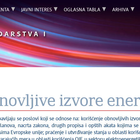
NTA
JAVNI INTERES
OGLASNA TABLA
ARHIVA
DARSTVA I
novljive izvore ener
avljaju se poslovi koji se odnose na: korišćenje obnovljivih izvor
planova, nacrta zakona, drugih propisa i opštih akata kojima se 
isima Evropske unije; praćenje i utvrđivanje stanja u oblasti kori
rajućih mera u oblasti korišćenja OIE u sektoru elektroenergetike