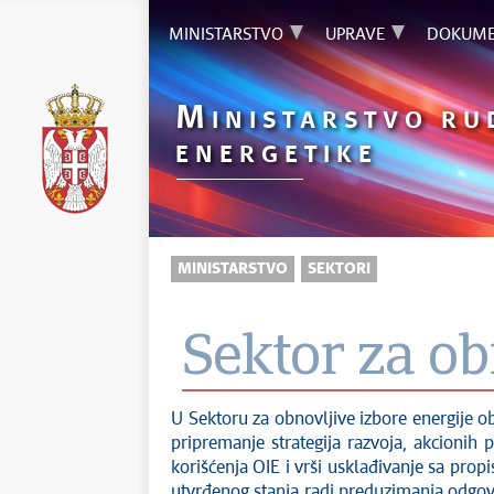
MINISTARSTVO
UPRAVE
DOKUME
M
INISTARSTVO RU
ENERGETIKE
MINISTARSTVO
SEKTORI
Sektor za ob
U Sektoru za obnovljive izbore energije ob
pripremanje strategija razvoja, akcionih 
korišćenja OIE i vrši usklađivanje sa prop
utvrđenog stanja radi preduzimanja odgova