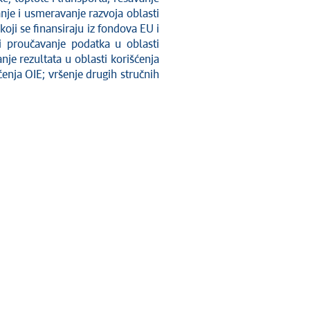
nje i usmeravanje razvoja oblasti
oji se finansiraju iz fondova EU i
 i proučavanje podatka u oblasti
anje rezultata u oblasti korišćenja
nja OIE; vršenje drugih stručnih