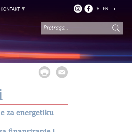
Ћ
EN
+
-
KONTAKT
i
je za energetiku