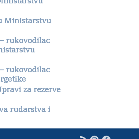
Ministarstvu
u Ministarstvu
– rukovodilac
nistarstvu
– rukovodilac
ergetike
Upravi za rezerve
va rudarstva i
Instagram
Facebook