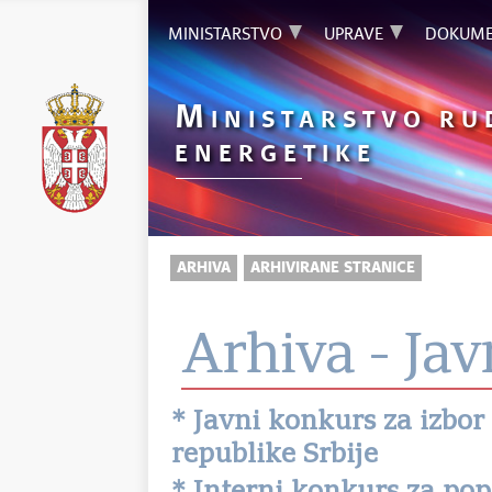
MINISTARSTVO
UPRAVE
DOKUME
M
INISTARSTVO RU
ENERGETIKE
ARHIVA
ARHIVIRANE STRANICE
Arhiva - Jav
* Javni konkurs za izbor
republike Srbije