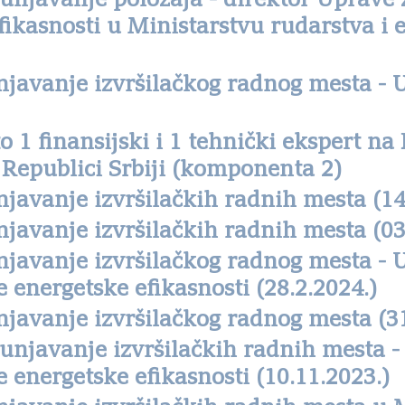
unjavanje položaja - direktor Uprave z
fikasnosti u Ministarstvu rudarstva i e
njavanje izvršilačkog radnog mesta - 
 1 finansijski i 1 tehnički ekspert na
 Republici Srbiji (komponenta 2)
javanje izvršilačkih radnih mesta (14
javanje izvršilačkih radnih mesta (03
njavanje izvršilačkog radnog mesta - 
e energetske efikasnosti (28.2.2024.)
javanje izvršilačkog radnog mesta (31
unjavanje izvršilačkih radnih mesta -
e energetske efikasnosti (10.11.2023.)