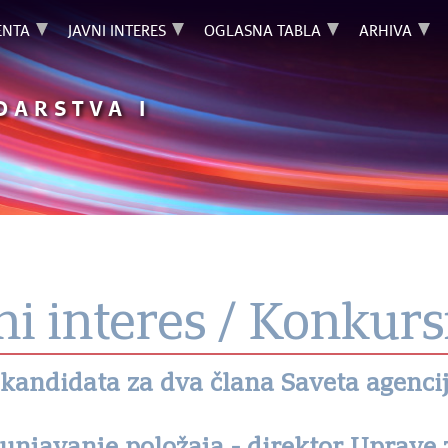
NTA
JAVNI INTERES
OGLASNA TABLA
ARHIVA
DARSTVA I
ni interes / Konkurs
 kandidata za dva člana Saveta agenci