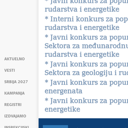
* Javni konkurs za popu
rudarstva i energetike
* Interni konkurs za po
rudarstva i energetike
* Javni konkurs za popu
Sektora za međunarodnu 
rudarstva i energetike
AKTUELNO
* Javni konkurs za popu
VESTI
Sektora za geologiju i r
* Javni konkurs za popun
SRBIJA 2027
energenata
KAMPANJA
* Javni konkurs za popun
REGISTRI
energetike
IZDVAJAMO
INSPEKCIJSKI