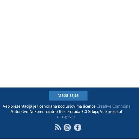
Mapa sajta
Veb prezentacija je licencirana pod uslovima licence
Creative Commons
Autorstvo-Nekomercijalno-Bez prerada 3.0 Srbija; Veb projekat
mre.gov.rs