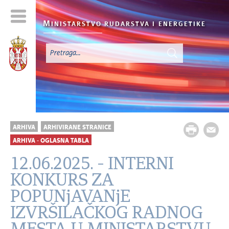
M
INISTARSTVO RUDARSTVA I
ENERGETIKE
ARHIVA
ARHIVIRANE STRANICE
ARHIVA - OGLASNA TABLA
12.06.2025. - INTERNI
KONKURS ZA
POPUNjAVANjE
IZVRŠILAČKOG RADNOG