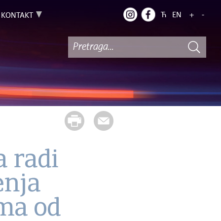
Ћ
EN
+
-
KONTAKT
a radi
enja
ima od