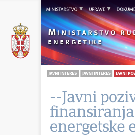
MINISTARSTVO
UPRAVE
DOKUME
M
INISTARSTVO RU
ENERGETIKE
JAVNI INTERES
JAVNI INTERES
JAVNI PO
--Javni pozi
finansiranj
energetske e