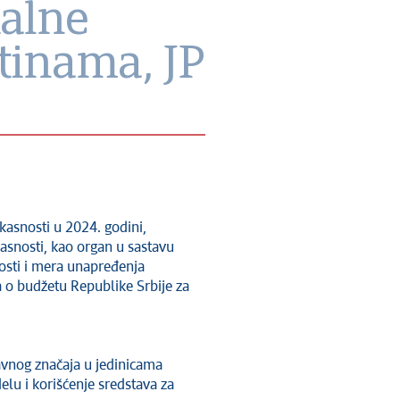
kalne
tinama, JP
kasnosti u 2024. godini,
kasnosti, kao organ u sastavu
nosti i mera unapređenja
a o budžetu Republike Srbije za
avnog značaja u jedinicama
lu i korišćenje sredstava za