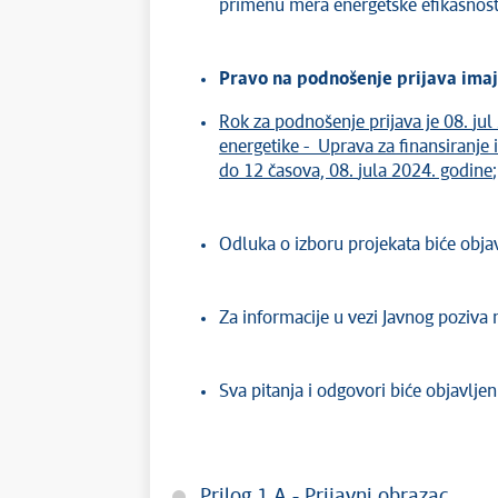
primenu mera energetske efikasnosti 
Pravo na podnošenje prijava imaj
Rok za podnošenje prijava je 08.
jul
energetike
-
Uprava za finansiranje 
do 1
2
časova,
08
.
jula
202
4
. godine
;
Odluka o izboru projekata biće objav
Za informacije u vezi Javnog poziva
Sva pitanja i odgovori biće objavljeni
Prilog 1 A - Prijavni obrazac