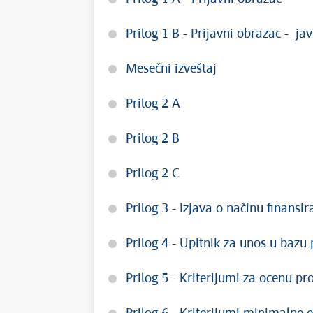
Prilog 1 B - Prijavni obrazac - ja
Mesečni izveštaj
Prilog 2 A
Prilog 2 B
Prilog 2 C
Prilog 3 - Izjava o načinu finansir
Prilog 4 - Upitnik za unos u baz
Prilog 5 - Kriterijumi za ocenu pr