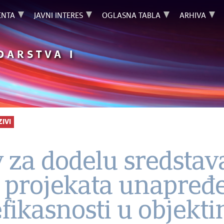
NTA
JAVNI INTERES
OGLASNA TABLA
ARHIVA
DARSTVA I
ZIVI
v za dodelu sredstav
a projekata unapređ
fikasnosti u objekt