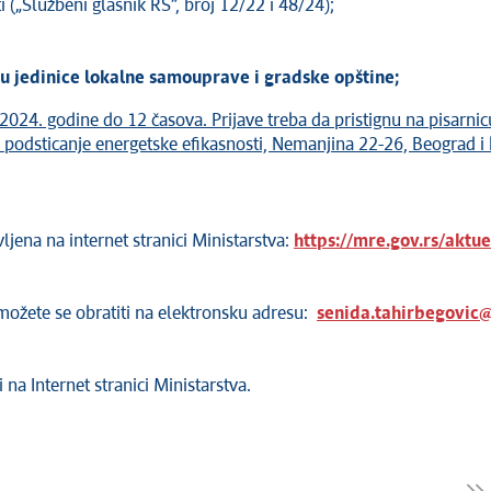
(„Službeni glasnik RS”, broj 12/22 i 48/24);
u jedinice lokalne samouprave i gradske opštine;
202
4
. godine do 1
2
časova. Prijave treba da pristignu na pisarnic
i podsticanje energetske efikasnosti, Nemanjina 22-26, Beograd 
ljena na internet stranici Ministarstva:
https://mre.gov.rs/aktue
 možete se obratiti na elektronsku adresu:
senida.tahirbegovic
 na Internet stranici Ministarstva.