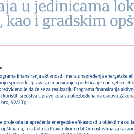
aja u jedinicama lo
 kao i gradskim opš
:
ograma finansiranja aktivnosti i mera unapređenja energetske efi
 koju sprovodi Uprava za finansiranje i podsticanje energetske efi
 predviđeno je da će se za realizaciju Programa finansiranja aktiv
ni koristiti sredstva Uprave koja su obezbeđena na osnovu Zakon
 broj 92/23);
je projekata unapređenja energetske efikasnosti u objektima od j
opštinama, u skladu sa Pravilnikom o bližim uslovima za raspode