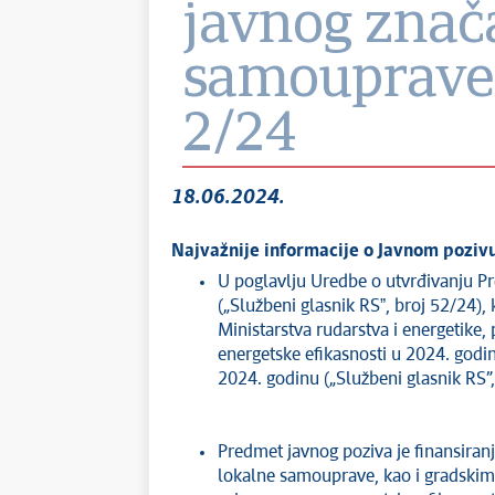
javnog znač
samouprave,
2/24
18.06.2024.
Najvažnije informacije o Javnom pozivu
U poglavlju Uredbe o utvrđivanju Pr
(„Službeni glasnik RSˮ, broj 52/24),
Ministarstva rudarstva i energetike,
energetske efikasnosti u 2024. godi
2024. godinu („Službeni glasnik RS”,
Predmet javnog poziva je finansiran
lokalne samouprave, kao i gradskim 