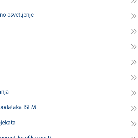
vno osvetljenje
anja
u podataka ISEM
ojekata