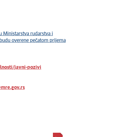
u Ministarstva rudarstva i
i budu overene pečatom prijema
lnosti/javni-pozivi
@mre.gov.rs