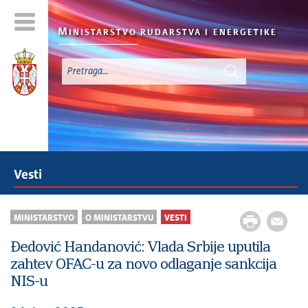
M
INISTARSTVO RUDARSTVA I
ENERGETIKE
Vesti
MINISTARSTVO
O MINISTARSTVU
VESTI
Đedović Handanović: Vlada Srbije uputila
zahtev OFAC-u za novo odlaganje sankcija
NIS-u