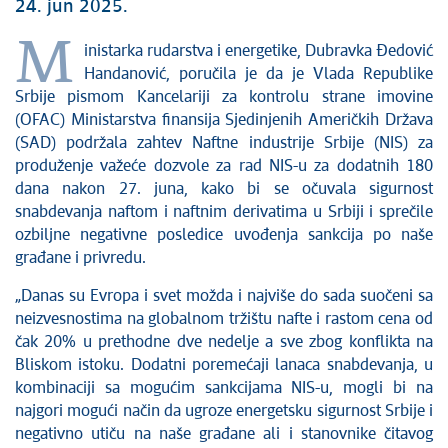
24. jun 2025.
M
inistarka rudarstva i energetike, Dubravka Đedović
Handanović, poručila je da je Vlada Republike
Srbije pismom Kancelariji za kontrolu strane imovine
(OFAC) Ministarstva finansija Sjedinjenih Američkih Država
(SAD) podržala zahtev Naftne industrije Srbije (NIS) za
produženje važeće dozvole za rad NIS-u za dodatnih 180
dana nakon 27. juna, kako bi se očuvala sigurnost
snabdevanja naftom i naftnim derivatima u Srbiji i sprečile
ozbiljne negativne posledice uvođenja sankcija po naše
građane i privredu.
„Danas su Evropa i svet možda i najviše do sada suočeni sa
neizvesnostima na globalnom tržištu nafte i rastom cena od
čak 20% u prethodne dve nedelje a sve zbog konflikta na
Bliskom istoku. Dodatni poremećaji lanaca snabdevanja, u
kombinaciji sa mogućim sankcijama NIS-u, mogli bi na
najgori mogući način da ugroze energetsku sigurnost Srbije i
negativno utiču na naše građane ali i stanovnike čitavog