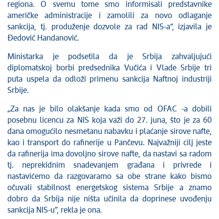
regiona. O svemu tome smo informisali predstavnike
američke administracije i zamolili za novo odlaganje
sankcija, tj. produženje dozvole za rad NIS-a“, izjavila je
Đedović Handanović.
Ministarka je podsetila da je Srbija zahvaljujući
diplomatskoj borbi predsednika Vučića i Vlade Srbije tri
puta uspela da odloži primenu sankcija Naftnoj industriji
Srbije.
„Za nas je bilo olakšanje kada smo od OFAC -a dobili
posebnu licencu za NIS koja važi do 27. juna, što je za 60
dana omogućilo nesmetanu nabavku i plaćanje sirove nafte,
kao i transport do rafinerije u Pančevu. Najvažniji cilj jeste
da rafinerija ima dovoljno sirove nafte, da nastavi sa radom
tj. neprekidnim snadevanjem građana i privrede i
nastavićemo da razgovaramo sa obe strane kako bismo
očuvali stabilnost energetskog sistema Srbije a znamo
dobro da Srbija nije ništa učinila da doprinese uvođenju
sankcija NIS-u”, rekla je ona.