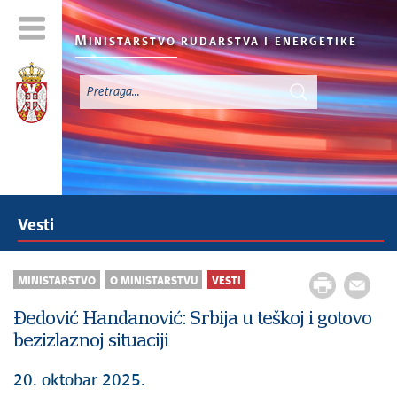
M
INISTARSTVO RUDARSTVA I
ENERGETIKE
Vesti
MINISTARSTVO
O MINISTARSTVU
VESTI
Đedović Handanović: Srbija u teškoj i gotovo
bezizlaznoj situaciji
20. oktobar 2025.