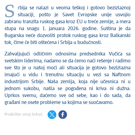
S
rbija se nalazi u veoma teškoj i gotovo bezizlaznoj
situaciji, pošto je Savet Evropske unije usvojio
zabranu tranzita ruskog gasa kroz EU u treće zemlje, a mera
stupa na snagu 1. januara 2026. godine. Suština je da
Bugarska neće dozvoliti protok ruskog gasa kroz Balkanski
tok, čime će biti oštećena i Srbija u budućnosti.
Zahvaljujući odličnim odnosima predsednika Vučića sa
svetskim liderima, nadamo se da ćemo naći rešenje i radimo
sve što je u našoj moći ali situacija je gotovo bezizlazna
imajući u vidu i trenutnu situaciju u vezi sa Naftnom
industrijom Srbije. Naša zemlja, koja nije učesnica ni u
jednom sukobu, našla se pogođena ni kriva ni dužna.
Uprkos svemu, daćemo sve od sebe, kao i do sada, da
građani ne osete probleme sa kojima se suočavamo.
Podelite ovaj tekst: